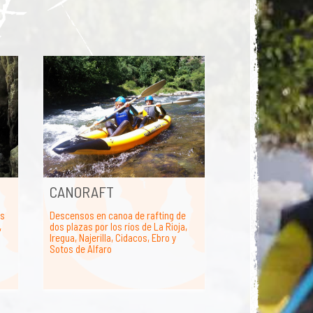
CANORAFT
es
Descensos en canoa de rafting de
,
dos plazas por los ríos de La Rioja,
Iregua, Najerilla, Cidacos, Ebro y
Sotos de Alfaro