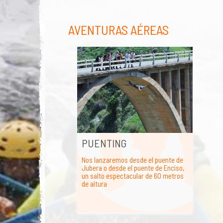
AVENTURAS AÉREAS
PUENTING
Nos lanzaremos desde el puente de
Jubera o desde el puente de Enciso,
un salto espectacular de 60 metros
de altura